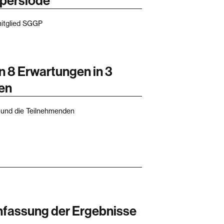
rpersiode
itglied SGGP
n 8 Erwartungen in 3
en
und die Teilnehmenden
fassung der Ergebnisse