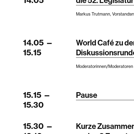
14.05
die 52. Legislatu
Markus Trutmann, Vorstandsm
14.05
—
World Café zu de
15.15
Diskussionsrund
Moderatorinnen/Moderatoren 
15.15
—
Pause
15.30
15.30
—
Kurze Zusammen