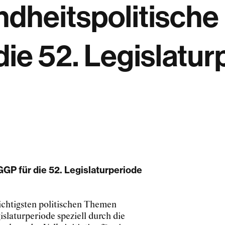
dheitspolitisch
ie 52. Legislatur
GP für die 52. Legislaturperiode
ichtigsten politischen Themen
islaturperiode speziell durch die