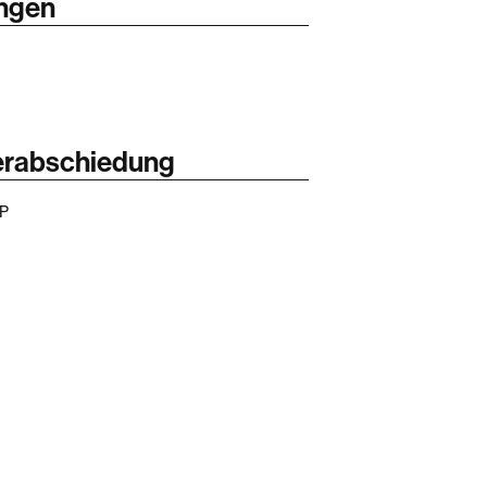
ungen
erabschiedung
GP