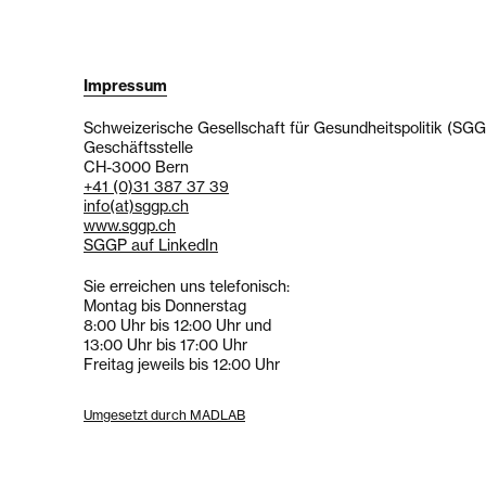
Impressum
Schweizerische Gesellschaft für Gesundheitspolitik (SG
Geschäftsstelle
CH-3000 Bern
+41 (0)31 387 37 39
info
(at)
sggp.ch
www.sggp.ch
SGGP auf LinkedIn
Sie erreichen uns telefonisch:
Montag bis Donnerstag
8:00 Uhr bis 12:00 Uhr und
13:00 Uhr bis 17:00 Uhr
Freitag jeweils bis 12:00 Uhr
Umgesetzt durch MADLAB