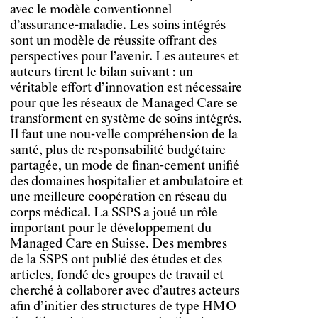
avec le modèle conventionnel
d’assurance-maladie. Les soins intégrés
sont un modèle de réussite offrant des
perspectives pour l’avenir. Les auteures et
auteurs tirent le bilan suivant : un
véritable effort d’innovation est nécessaire
pour que les réseaux de Managed Care se
transforment en système de soins intégrés.
Il faut une nou-velle compréhension de la
santé, plus de responsabilité budgétaire
partagée, un mode de finan-cement unifié
des domaines hospitalier et ambulatoire et
une meilleure coopération en réseau du
corps médical. La SSPS a joué un rôle
important pour le développement du
Managed Care en Suisse. Des membres
de la SSPS ont publié des études et des
articles, fondé des groupes de travail et
cherché à collaborer avec d’autres acteurs
afin d’initier des structures de type HMO