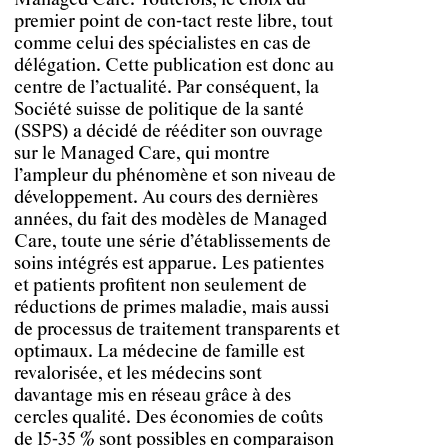
Managed Care. Toutefois, le choix du
premier point de con-tact reste libre, tout
comme celui des spécialistes en cas de
délégation. Cette publication est donc au
centre de l’actualité. Par conséquent, la
Société suisse de politique de la santé
(SSPS) a décidé de rééditer son ouvrage
sur le Managed Care, qui montre
l’ampleur du phénomène et son niveau de
développement. Au cours des dernières
années, du fait des modèles de Managed
Care, toute une série d’établissements de
soins intégrés est apparue. Les patientes
et patients profitent non seulement de
réductions de primes maladie, mais aussi
de processus de traitement transparents et
optimaux. La médecine de famille est
revalorisée, et les médecins sont
davantage mis en réseau grâce à des
cercles qualité. Des économies de coûts
de 15-35 % sont possibles en comparaison