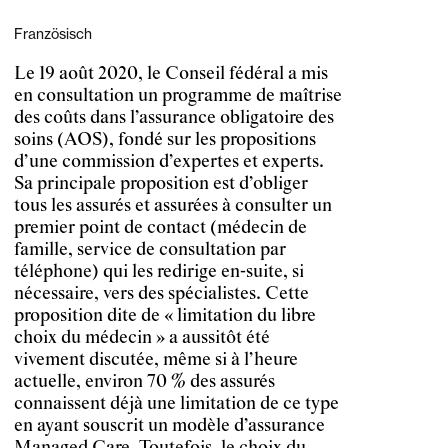
Französisch
Le 19 août 2020, le Conseil fédéral a mis
en consultation un programme de maîtrise
des coûts dans l’assurance obligatoire des
soins (AOS), fondé sur les propositions
d’une commission d’expertes et experts.
Sa principale proposition est d’obliger
tous les assurés et assurées à consulter un
premier point de contact (médecin de
famille, service de consultation par
téléphone) qui les redirige en-suite, si
nécessaire, vers des spécialistes. Cette
proposition dite de « limitation du libre
choix du médecin » a aussitôt été
vivement discutée, même si à l’heure
actuelle, environ 70 % des assurés
connaissent déjà une limitation de ce type
en ayant souscrit un modèle d’assurance