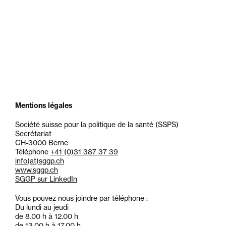
Mentions légales
Société suisse pour la politique de la santé (SSPS)
Secrétariat
CH-3000 Berne
Téléphone
+41 (0)31 387 37 39
info
(at)
sggp.ch
www.sggp.ch
SGGP sur LinkedIn
Vous pouvez nous joindre par téléphone :
Du lundi au jeudi
de 8.00 h à 12.00 h
de 13.00 h à 17.00 h