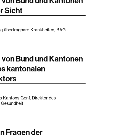
 von Bund und Kantonen
r Sicht
ung übertragbare Krankheiten, BAG
 von Bund und Kantonen
nes kantonalen
ktors
s Kantons Genf, Direktor des
d Gesundheit
n Fragen der