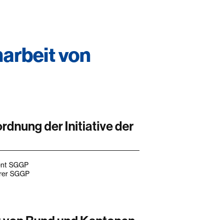
arbeit von
dnung der Initiative der
dent SGGP
hrer SGGP