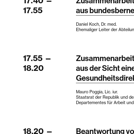
17.40
—
Zusammenarbeit
17.55
aus bundesberne
Daniel Koch, Dr. med.
Ehemaliger Leiter der Abteil
17.55
—
Zusammenarbeit
18.20
aus der Sicht ei
Gesundheitsdire
Mauro Poggia, Lic. iur.
Staatsrat der Republik und de
Departementes für Arbeit un
18.20
—
Beantwortung vo