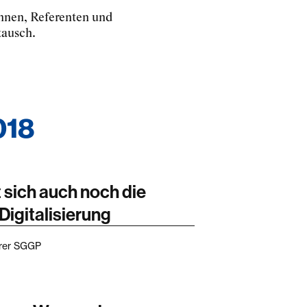
innen, Referenten und
tausch.
018
sich auch noch die
igitalisierung
hrer SGGP