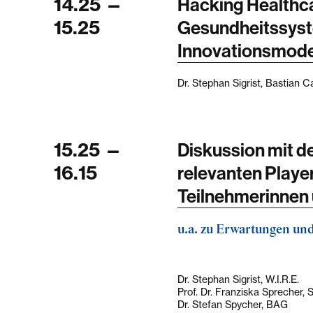
14.25
—
Hacking Healthc
15.25
Gesundheitssys
Innovationsmode
Dr. Stephan Sigrist, Bastian Ca
15.25
—
Diskussion mit d
16.15
relevanten Playe
Teilnehmerinnen
u.a. zu Erwartungen un
Dr. Stephan Sigrist, W.I.R.E.
Prof. Dr. Franziska Sprecher,
Dr. Stefan Spycher, BAG