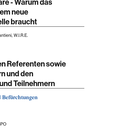
are - Warum das
tem neue
lle braucht
ntieni, W.I.R.E.
en Referenten sowie
rn und den
 und Teilnehmern
d Befürchtungen
 SPO